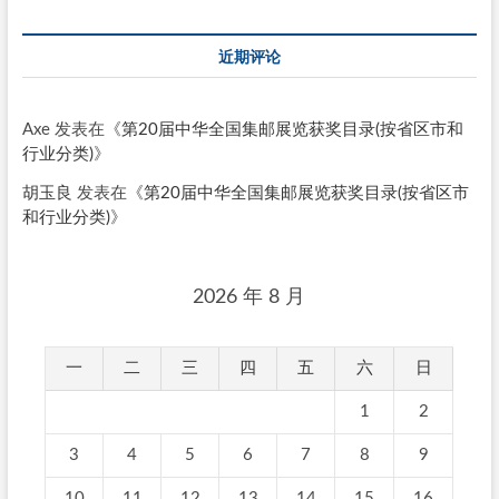
近期评论
Axe
发表在《
第20届中华全国集邮展览获奖目录(按省区市和
行业分类)
》
胡玉良
发表在《
第20届中华全国集邮展览获奖目录(按省区市
和行业分类)
》
2026 年 8 月
一
二
三
四
五
六
日
1
2
3
4
5
6
7
8
9
10
11
12
13
14
15
16