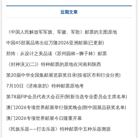
近期文章
《中国人民解放军军旗、军徽、军歌》邮票的主图原地
中国45部展品将出征万隆2026亚洲邮展(已更新)
郑炜：从设计之美品读《苏州园林—狮子林》邮票
《封神演义(二)》特种邮票的原地在河南和陕西
第20届中华全国集邮展览获奖目录(按省区市和行业分类)
7月10日《济南泉韵》特种邮票原地考
第78届FIP会员代表大会召开(附新当选专业委员会主席名单)
澳门2026专项世界邮展举行颁奖晚会(附中国展品获奖名单)
澳门2026专项世界邮展今日隆重开幕
《民族乐器——打击乐器》特种邮票中五种乐器溯源