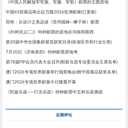
《中国人民解放军军旗、军徽、军歌》邮票的主图原地
中国45部展品将出征万隆2026亚洲邮展(已更新)
郑炜：从设计之美品读《苏州园林—狮子林》邮票
《封神演义(二)》特种邮票的原地在河南和陕西
第20届中华全国集邮展览获奖目录(按省区市和行业分类)
7月10日《济南泉韵》特种邮票原地考
第78届FIP会员代表大会召开(附新当选专业委员会主席名单)
澳门2026专项世界邮展举行颁奖晚会(附中国展品获奖名单)
澳门2026专项世界邮展今日隆重开幕
《民族乐器——打击乐器》特种邮票中五种乐器溯源
近期评论