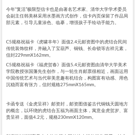
今年“复活”极限型信卡也是由著名艺术家、清华大学学术委员
会副主任韩美林采用水墨画方式创作，信卡内页保留了作品局
部元素，引导儿童涂色、临摹，增强孩子手绘动手能力。
C5规格祝福卡《虎啸丰年》面值2.4元邮资图中的虎结合民间
传统装饰纹样，并融入了宝葫芦、铜钱、长命锁等吉祥元素，
信封229mmX162mm。
C5规格祝福卡《福虎贺春》面值5.4元邮资图由清华大学美术
学院教授张国藩先生创作，与一轮生肖邮票很相近，画面运用
中国传统艺术与当代审美意趣有机结合，构图富有动感、用色
沉稳而富有张力，信封规格275mmX165mm。
卡函专送《金虎呈祥》邮资封，邮资图借鉴古代铜钱天圆地方
的概念，以环绕的虎结合五福为画面主体，寓意金虎贺岁、富
贵呈祥，面值4.2元，规格230mmX120mm。