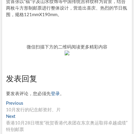
贺喜张以“福”字及山水纹饰等中国传统吉祥纹样为背景，结合
两枚斗方形制邮票进行整体设计，营造出喜庆、热烈的节日氛
围，规格121mmX190mm。
微信扫描下方的二维码阅读更多精彩内容
发表回复
要发表评论，您必须先
登录
。
文
Previous
Previous
post:
10月发行的纪念邮资封、片
章
Next
Next
导
post:
香港10月28日增发“祝贺香港代表团在东京奥运取得卓越成绩”
特别邮票
航