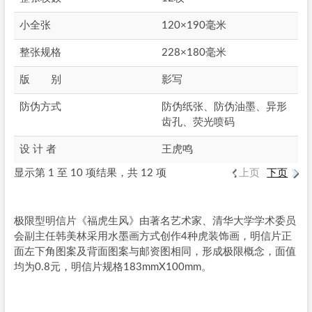
小全张
120×190毫米
整张规格
228×180毫米
版 别
影写
防伪方式
防伪纸张、防伪油墨、异形
齿孔、荧光喷码
设 计 者
王虎鸣
显示第 1 至 10 项结果，共 12 项
上页
下页
极限型明信片《福虎生风》由著名艺术家、清华大学学术委员
会副主任韩美林采用水墨画方式创作4种虎装饰画，明信片正
面左下角图案及背面图案与邮资图相同，形成极限概念，面值
均为0.8元，明信片规格183mmX100mm。