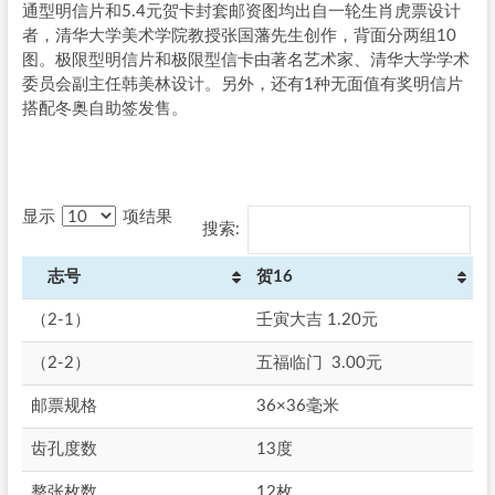
通型明信片和5.4元贺卡封套邮资图均出自一轮生肖虎票设计
者，清华大学美术学院教授张国藩先生创作，背面分两组10
图。极限型明信片和极限型信卡由著名艺术家、清华大学学术
委员会副主任韩美林设计。另外，还有1种无面值有奖明信片
搭配冬奥自助签发售。
显示
项结果
搜索:
志号
贺16
（2-1）
壬寅大吉 1.20元
（2-2）
五福临门 3.00元
邮票规格
36×36毫米
齿孔度数
13度
整张枚数
12枚