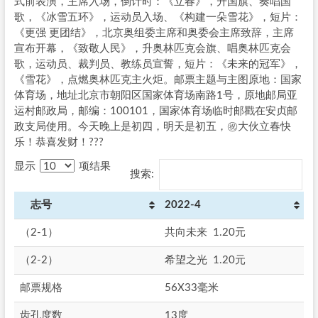
式前表演，主席入场，倒计时：《立春》，升国旗、奏唱国
歌，《冰雪五环》，运动员入场、《构建一朵雪花》，短片：
《更强 更团结》，北京奥组委主席和奥委会主席致辞，主席
宣布开幕，《致敬人民》，升奥林匹克会旗、唱奥林匹克会
歌，运动员、裁判员、教练员宣誓，短片：《未来的冠军》，
《雪花》，点燃奥林匹克主火炬。邮票主题与主图原地：国家
体育场，地址北京市朝阳区国家体育场南路1号，原地邮局亚
运村邮政局，邮编：100101，国家体育场临时邮戳在安贞邮
政支局使用。今天晚上是初四，明天是初五，㊗️大伙立春快
乐！恭喜发财！???
显示
项结果
搜索:
志号
2022-4
（2-1）
共向未来 1.20元
（2-2）
希望之光 1.20元
邮票规格
56X33毫米
齿孔度数
13度