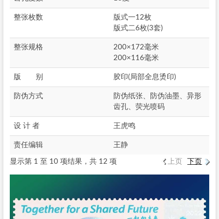
整张枚数
版式一12枚
版式二6枚(3套)
整张规格
200×172毫米
200×116毫米
版 别
胶印(局部全息烫印)
防伪方式
防伪纸张、防伪油墨、异形
齿孔、荧光喷码
设 计 者
王虎鸣
责任编辑
王静
显示第 1 至 10 项结果，共 12 项
上页
下页