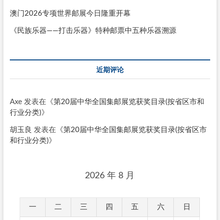
澳门2026专项世界邮展今日隆重开幕
《民族乐器——打击乐器》特种邮票中五种乐器溯源
近期评论
Axe
发表在《
第20届中华全国集邮展览获奖目录(按省区市和
行业分类)
》
胡玉良
发表在《
第20届中华全国集邮展览获奖目录(按省区市
和行业分类)
》
2026 年 8 月
一
二
三
四
五
六
日