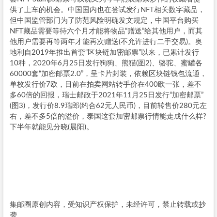
供了上车的机会。中国国内也在尝试发行NFT相关数字藏品，
但中国监管部门为了防范风险明确发文规定，中国平台购买
NFT藏品需要等待六个月才能将物品“赠送”给其他用户，而其
他用户需要再等两年才能再次赠送(不允许进行二手交易)。奥
地利自2019年推出首套“区块链加密邮票”以来，已累计发行
10种，2020年6月25日发行狗狗、熊猫(图2)、骆驼、蜜罐各
60000套“加密邮票2.0”，呈卡片封装，依赖区块链钱包流通，
单枚发行价7欧，目前在拍卖网站转手价在400欧一张，差不
多60倍的回报，瑞士邮政于2021年11月25日发行“加密邮票”
(图3)，发行价8.9瑞郎(约合62元人民币)，目前转售价280元左
右，差不多5倍的溢价，泰国这套加密邮票行情能走成什么样?
下半年就能见分晓(晨阳)。
集邮圈原创内容，受知识产权保护，未经许可，禁止转载或抄
袭