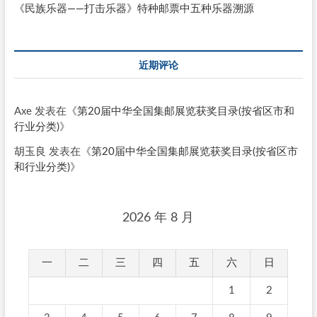
《民族乐器——打击乐器》特种邮票中五种乐器溯源
近期评论
Axe
发表在《
第20届中华全国集邮展览获奖目录(按省区市和
行业分类)
》
胡玉良
发表在《
第20届中华全国集邮展览获奖目录(按省区市
和行业分类)
》
2026 年 8 月
一
二
三
四
五
六
日
1
2