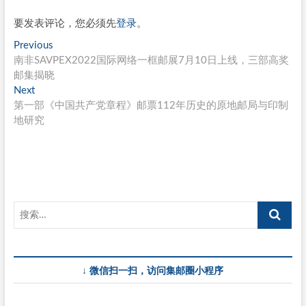
要发表评论，您必须先
登录
。
文
Previous
Previous
post:
南非SAVPEX2022国际网络一框邮展7月10日上线，三部高奖
章
邮集揭晓
导
Next
Next
post:
第一部《中国共产党章程》邮票112年历史的原地邮局与印制
航
地研究
↓ 微信扫一扫，访问集邮圈小程序