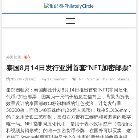
外国邮票
要闻
泰国8月14日发行亚洲首套“NFT加密邮票”
2022年7月14日
1 Comment
NFT Stamps
Thailand Stamps
集邮圈独家：泰国邮政计划8月14日推出首套“NFT(非同质化
代币)”加密邮票，图案为一只鸽子栖息在信筒上，背景为折纸
效果设计的泰国邮政CI标识构成的红色波浪，计划发行量
50000枚，面值140泰铢(约合26元人民币)，规格51X36mm，
鸽子采用烫银工艺印制，票图右方带有二维码和被遮盖的数字
唯一码。NFT指非同质化代币，是用于表示数字资产（包括jpg
和视频剪辑形式）的唯一加密货币令牌，在国外可以买卖，这
套NFT Stamps邮票可以说又为今年热衷邮票炒作的收藏者提