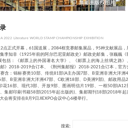
目录
A 2022
Literature
WORLD STAMP CHAMPIONSHIP EXHIBITION
12点正式开幕，61国送展，2084框竞赛邮集展品，95种文献展品，
邮集李知非《1925年前的阿尔巴尼亚邮政史》邮政史邮集，张巍巍《
品参展包括：《邮票上的外国著名大学》、《邮票上的海上丝绸之路》
018-2019合订本、《荆州集邮报》2018-2021合订本，官方
含：锦标赛类10部、传统81部(A主办国7部、B亚洲非洲大洋洲4
国6部、B亚洲非洲大洋洲47部、C欧洲18部、D美洲9部)、邮政用品2
、印花16部、现代3部、开放9部、图画明信片19部、一框50部(A12
3部)、集邮印刷书籍58部(2015年起出版的)、集邮期刊18部(2018年起
会员大会将安排在8月9日JIEXPO会议中心6楼举行。
搜索: