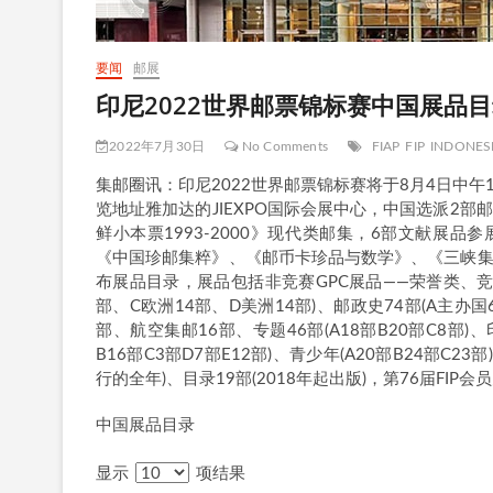
要闻
邮展
印尼2022世界邮票锦标赛中国展品
2022年7月30日
No Comments
FIAP
FIP
INDONESI
集邮圈讯：印尼2022世界邮票锦标赛将于8月4日中午
览地址雅加达的JIEXPO国际会展中心，中国选派2部
鲜小本票1993-2000》现代类邮集，6部文献展
《中国珍邮集粹》、《邮币卡珍品与数学》、《三峡集邮》2
布展品目录，展品包括非竞赛GPC展品——荣誉类、竞赛
部、C欧洲14部、D美洲14部)、邮政史74部(A主办
部、航空集邮16部、专题46部(A18部B20部C8部)
B16部C3部D7部E12部)、青少年(A20部B24部C2
行的全年)、目录19部(2018年起出版)，第76届FIP
中国展品目录
显示
项结果