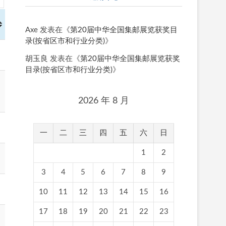
Axe
发表在《
第20届中华全国集邮展览获奖目
录(按省区市和行业分类)
》
胡玉良
发表在《
第20届中华全国集邮展览获奖
目录(按省区市和行业分类)
》
2026 年 8 月
一
二
三
四
五
六
日
1
2
3
4
5
6
7
8
9
10
11
12
13
14
15
16
17
18
19
20
21
22
23