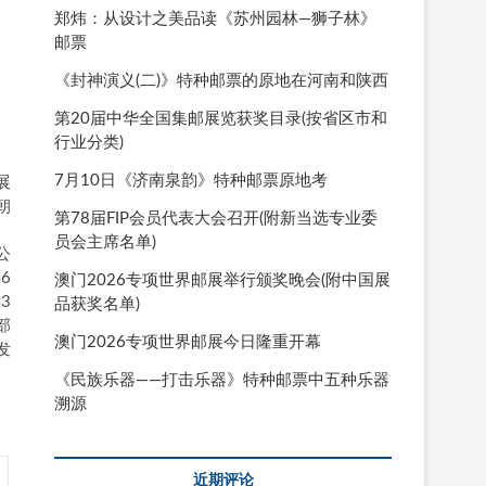
郑炜：从设计之美品读《苏州园林—狮子林》
邮票
《封神演义(二)》特种邮票的原地在河南和陕西
第20届中华全国集邮展览获奖目录(按省区市和
行业分类)
7月10日《济南泉韵》特种邮票原地考
展
朝
第78届FIP会员代表大会召开(附新当选专业委
、
员会主席名单)
公
6
澳门2026专项世界邮展举行颁奖晚会(附中国展
3
品获奖名单)
部
澳门2026专项世界邮展今日隆重开幕
发
《民族乐器——打击乐器》特种邮票中五种乐器
溯源
近期评论