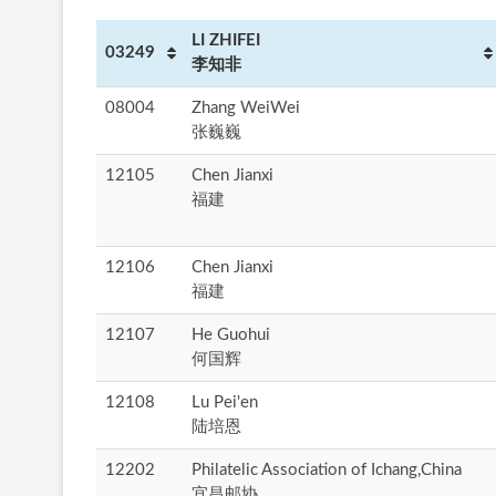
LI ZHIFEI
03249
李知非
08004
Zhang WeiWei
张巍巍
12105
Chen Jianxi
福建
12106
Chen Jianxi
福建
12107
He Guohui
何国辉
12108
Lu Pei'en
陆培恩
12202
Philatelic Association of Ichang,China
宜昌邮协