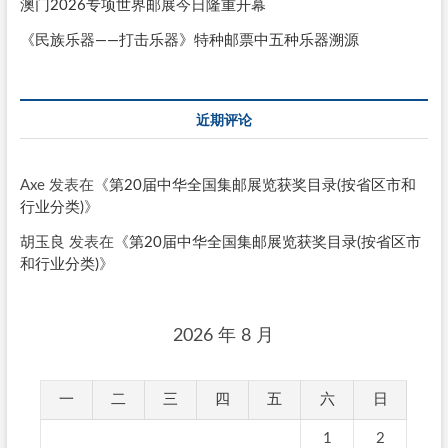
澳门2026专项世界邮展今日隆重开幕
《民族乐器——打击乐器》特种邮票中五种乐器溯源
近期评论
Axe
发表在《
第20届中华全国集邮展览获奖目录(按省区市和
行业分类)
》
胡玉良
发表在《
第20届中华全国集邮展览获奖目录(按省区市
和行业分类)
》
2026 年 8 月
一
二
三
四
五
六
日
1
2