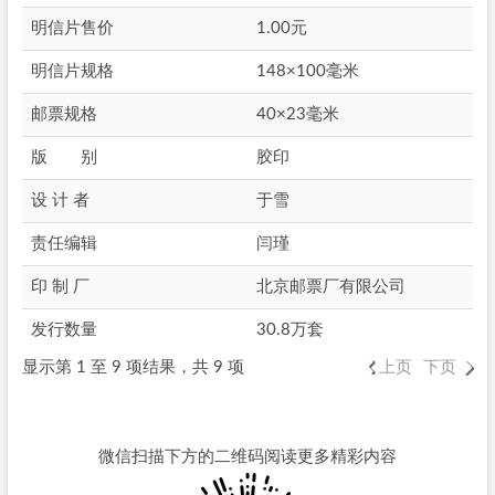
明信片售价
1.00元
明信片规格
148×100毫米
邮票规格
40×23毫米
版 别
胶印
设 计 者
于雪
责任编辑
闫瑾
印 制 厂
北京邮票厂有限公司
发行数量
30.8万套
显示第 1 至 9 项结果，共 9 项
上页
下页
微信扫描下方的二维码阅读更多精彩内容