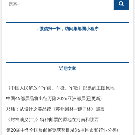
↓ 微信扫一扫，访问集邮圈小程序
近期文章
《中国人民解放军军旗、军徽、军歌》邮票的主图原地
中国45部展品将出征万隆2026亚洲邮展(已更新)
郑炜：从设计之美品读《苏州园林—狮子林》邮票
《封神演义(二)》特种邮票的原地在河南和陕西
第20届中华全国集邮展览获奖目录(按省区市和行业分类)