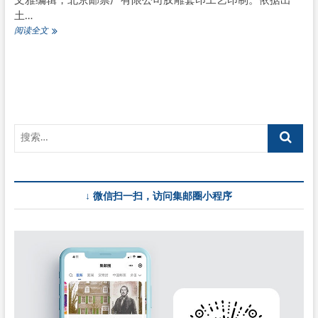
文雅编辑，北京邮票厂有限公司胶雕套印工艺印制。依据出
土…
《民
阅读全文
族
乐
器
——
打
击
乐
器》
特
种
邮
票
↓ 微信扫一扫，访问集邮圈小程序
中
五
种
乐
器
溯
源