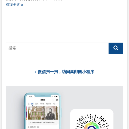
6
阅读全文
月
1
日
发
行
《儿
童
游
戏
（三）》
特
种
↓ 微信扫一扫，访问集邮圈小程序
邮
票