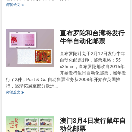
台
阅读全文
湾
4
月
21
直布罗陀和台湾将发行
日
发
牛年自动化邮票
行
《瑞
虎》
直布罗陀计划于2月12日发行牛年
邮
自动化邮票1种，邮票规格：55
资
x25mm，直布罗陀邮政自2016年
票
开始发行生肖自动化邮票，猴年发
行了2种，Post & Go 自动售票业务从2008年开始在英国推
行，逐渐拓展至部分欧洲…
直
阅读全文
布
罗
陀
和
澳门8月4日发行鼠年自
台
湾
动化邮票
将