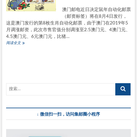
发
行
澳门邮电近日决定鼠年自动化邮票
牛
（邮资标签）将在8月4日发行，
年
这是澳门发行的第8枚生肖自动化邮票，由于澳门在2019年5
自
月调涨邮资，此次市售官值分别调涨至2.5澳门元、4澳门元、
动
化
4.5澳门元、6元澳门元，比猪…
邮
澳
阅读全文
票
门
8
月
4
日
发
行
鼠
年
自
动
化
↓ 微信扫一扫，访问集邮圈小程序
邮
票