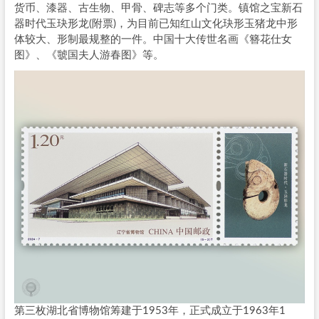
货币、漆器、古生物、甲骨、碑志等多个门类。镇馆之宝新石
器时代玉玦形龙(附票)，为目前已知红山文化玦形玉猪龙中形
体较大、形制最规整的一件。中国十大传世名画《簪花仕女
图》、《虢国夫人游春图》等。
第三枚湖北省博物馆筹建于1953年，正式成立于1963年1