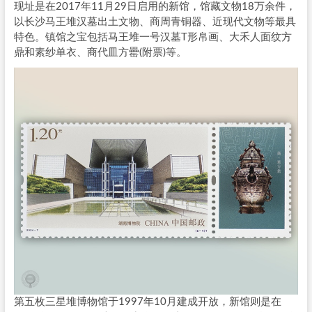
现址是在2017年11月29日启用的新馆，馆藏文物18万余件，
以长沙马王堆汉墓出土文物、商周青铜器、近现代文物等最具
特色。镇馆之宝包括马王堆一号汉墓T形帛画、大禾人面纹方
鼎和素纱单衣、商代皿方罍(附票)等。
第五枚三星堆博物馆于1997年10月建成开放，新馆则是在