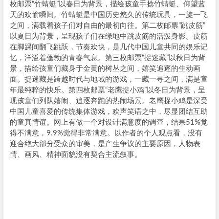
枚邮票“竹蜻蜓”以春日为背景，描绘孩童手捻竹蜻蜓、仰望蓝
天的欢愉瞬间。竹蜻蜓是中国历史悠久的传统玩具，一旋一飞
之间，满载着孩子们对自由的最初向往。第二枚邮票“跳皮筋”
以夏日为背景，呈现孩子们在绿地中跳皮筋的活泼身影。皮筋
在脚踝间翻飞跳跃，节奏欢快，是几代中国儿童共同的娱乐记
忆，洋溢着蓬勃的青春气息。第三枚邮票“捉迷藏”以秋日为背
景，描绘孩童们藏身于金黄的树丛之间，嬉笑追逐的生动画
面。捉迷藏是跨越时代与地域的游戏，一藏一寻之间，满是童
年最纯粹的快乐。第四枚邮票“老鹰捉小鸡”以冬日为背景，呈
现孩童们列队嬉闹、追逐奔跑的热闹场景。老鹰捉小鸡是深受
中国儿童喜爱的传统集体游戏，欢声笑语之中，尽显团结互助
的童真情谊。网上有做一个对设计满意度的调查，结果51%觉
得不满意，9.9%觉得非常满意。以作者的个人观点看，没有
迎合绝大部分受众的审美，是产生争议的主要原因，人物表
情、画风、精神面貌没有契合主流叙事。