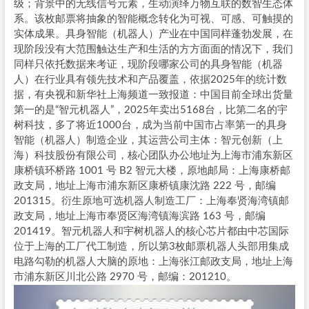
级；背景中的无线信号元素，生动演绎万物互联的数智生态体
系。该枚邮票将抽象的智能概念转化为可视、可感、可触摸的
实体成果。具身智能（机器人）产业在中国同样蓬勃发展，在
现阶段没有大范围触达生产和生活的方方面面的情况下，我们
同样只依托数据来考证，现阶段哪家公司的具身智能（机器
人）在行业具有领先技术和产品覆盖，依据2025年的统计数
据，有央视和新华社上海频道一致报道：中国目前全球出货量
第一的是“智元机器人”，2025年卖出5168台，比第二名的宇
树科技，多了将近1000台，成为当前中国市占率第一的具身
智能（机器人）制造企业，其运营公司主体：智元创新（上
海）科技股份有限公司，核心团队办公地址为上海市浦东新区
康桥镇环桥路 1001 号 B2 智元大楼，原地邮局：上海康桥邮
政支局，地址上海市浦东新区康桥镇康沈路 222 号，邮编
201315。衍生原地可选机器人制造工厂：上海奉贤海湾镇邮
政支局，地址上海市奉贤区海湾镇海滨路 163 号，邮编
201419。智元机器人和宇树机器人的核心芯片都由中芯国际
位于上海的工厂代工制造，所以第3枚邮票机器人头部用集成
电路勾勒的机器人大脑的原地：上海张江邮政支局，地址上海
市浦东新区川北公路 2970 号，邮编：201210。