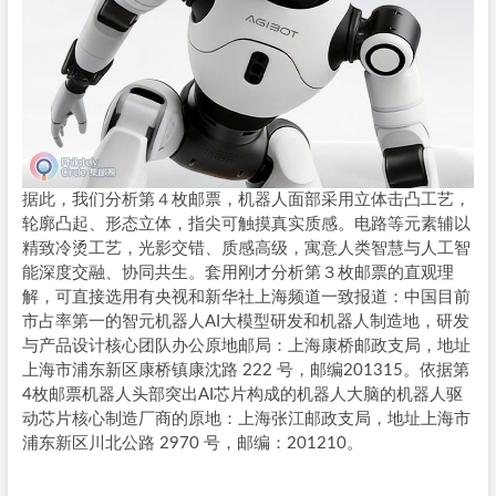
据此，我们分析第４枚邮票，机器人面部采用立体击凸工艺，
轮廓凸起、形态立体，指尖可触摸真实质感。电路等元素辅以
精致冷烫工艺，光影交错、质感高级，寓意人类智慧与人工智
能深度交融、协同共生。套用刚才分析第３枚邮票的直观理
解，可直接选用有央视和新华社上海频道一致报道：中国目前
市占率第一的智元机器人AI大模型研发和机器人制造地，研发
与产品设计核心团队办公原地邮局：上海康桥邮政支局，地址
上海市浦东新区康桥镇康沈路 222 号，邮编201315。依据第
4枚邮票机器人头部突出AI芯片构成的机器人大脑的机器人驱
动芯片核心制造厂商的原地：上海张江邮政支局，地址上海市
浦东新区川北公路 2970 号，邮编：201210。