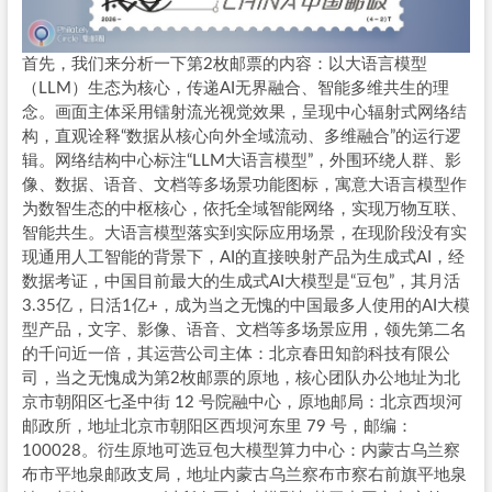
首先，我们来分析一下第2枚邮票的内容：以大语言模型
（LLM）生态为核心，传递AI无界融合、智能多维共生的理
念。画面主体采用镭射流光视觉效果，呈现中心辐射式网络结
构，直观诠释“数据从核心向外全域流动、多维融合”的运行逻
辑。网络结构中心标注“LLM大语言模型”，外围环绕人群、影
像、数据、语音、文档等多场景功能图标，寓意大语言模型作
为数智生态的中枢核心，依托全域智能网络，实现万物互联、
智能共生。大语言模型落实到实际应用场景，在现阶段没有实
现通用人工智能的背景下，AI的直接映射产品为生成式AI，经
数据考证，中国目前最大的生成式AI大模型是“豆包”，其月活
3.35亿，日活1亿+，成为当之无愧的中国最多人使用的AI大模
型产品，文字、影像、语音、文档等多场景应用，领先第二名
的千问近一倍，其运营公司主体：北京春田知韵科技有限公
司，当之无愧成为第2枚邮票的原地，核心团队办公地址为北
京市朝阳区七圣中街 12 号院融中心，原地邮局：北京西坝河
邮政所，地址北京市朝阳区西坝河东里 79 号，邮编：
100028。衍生原地可选豆包大模型算力中心：内蒙古乌兰察
布市平地泉邮政支局，地址内蒙古乌兰察布市察右前旗平地泉