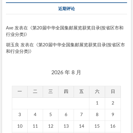
近期评论
Axe
发表在《
第20届中华全国集邮展览获奖目录(按省区市和
行业分类)
》
胡玉良
发表在《
第20届中华全国集邮展览获奖目录(按省区市
和行业分类)
》
2026 年 8 月
一
二
三
四
五
六
日
1
2
3
4
5
6
7
8
9
10
11
12
13
14
15
16