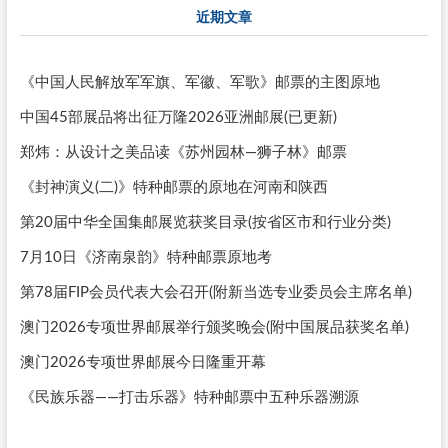
近期文章
《中国人民解放军军旗、军徽、军歌》邮票的主图原地
中国45部展品将出征万隆2026亚洲邮展(已更新)
郑炜：从设计之美品读《苏州园林—狮子林》邮票
《封神演义(二)》特种邮票的原地在河南和陕西
第20届中华全国集邮展览获奖目录(按省区市和行业分类)
7月10日《济南泉韵》特种邮票原地考
第78届FIP会员代表大会召开(附新当选专业委员会主席名单)
澳门2026专项世界邮展举行颁奖晚会(附中国展品获奖名单)
澳门2026专项世界邮展今日隆重开幕
《民族乐器——打击乐器》特种邮票中五种乐器溯源