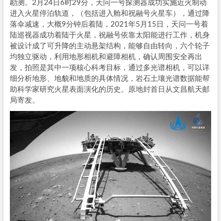
勘测。2月24日6时29分，天问一号探测器成功实施近火制动
进入火星停泊轨道，（包括进入舱和祝融号火星车），通过降
落伞减速，大概9分钟后着陆，2021年5月15日，天问一号着
陆巡视器成功着陆于火星，祝融号依靠太阳能进行工作，机身
被设计成了可升降的主动悬架结构，能够自由转向，六个轮子
均独立驱动，利用地形相机和避障相机，确认周围安全再出
发，拍照是其中一项核心科考目标，通过多光谱相机，可以详
细分析地形、地貌和地质的具体情况，岩石土壤光谱数据能帮
助科学家研究火星表面演化的历史。原地封首日从文昌航天邮
局寄发。