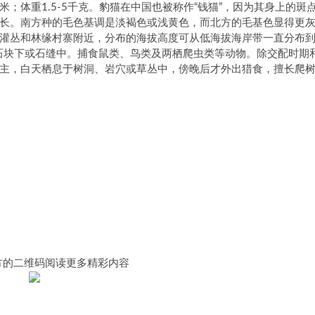
96毫米；体重1.5-5千克。豹猫在中国也被称作“钱猫”，因为其身上的斑
长。南方种的毛色基调是淡褐色或浅黄色，而北方的毛基色显得更
灌丛和林缘村寨附近，分布的海拔高度可从低海拔海岸带一直分布
、石块下或石缝中。捕食鼠类、鸟类及两栖爬虫类等动物。除交配时期
主，白天栖息于树洞、岩穴或草丛中，傍晚后才外出猎食，擅长爬
方的二维码阅读更多精彩内容