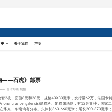
历史
关于我们
声明
物——石虎》邮票
nsis
台湾邮票
豹猫
套2枚，面值8元和28元，规格40X30毫米，发行量62万，法国卡
ailurus bengalensis)是猫科、豹猫属动物，有12各亚种，国家二
东、华南均有分布。头体长360-660毫米；尾长200-370毫米