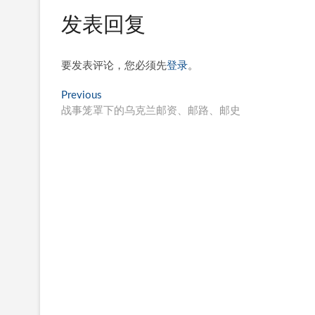
发表回复
要发表评论，您必须先
登录
。
文
Previous
Previous
post:
战事笼罩下的乌克兰邮资、邮路、邮史
章
导
航