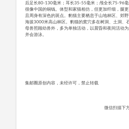
后足长80-130毫米；耳长35-55毫米；颅全长75-
很像中国的铜钱。体型和家猫相仿，但更加纤细，腿更
且周身有深色的斑点。豹猫主要栖息于山地林区、郊野
海拔3000米高山林区。豹猫的窝穴多在树洞、土洞
母兽照顾幼兽外，多为单独活动，以晨昏和夜间活动为
并会游泳。
集邮圈原创内容，未经许可，禁止转载
微信扫描下