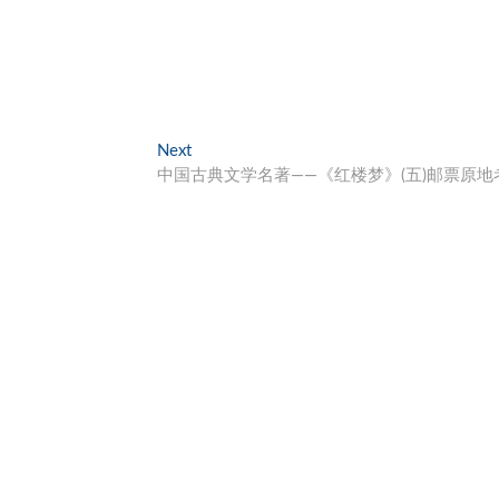
Next
Next
post:
中国古典文学名著——《红楼梦》(五)邮票原地