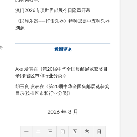
澳门2026专项世界邮展今日隆重开幕
《民族乐器——打击乐器》特种邮票中五种乐器
溯源
考
近期评论
Axe
发表在《
第20届中华全国集邮展览获奖目
录(按省区市和行业分类)
》
胡玉良
发表在《
第20届中华全国集邮展览获奖
目录(按省区市和行业分类)
》
2026 年 8 月
一
二
三
四
五
六
日