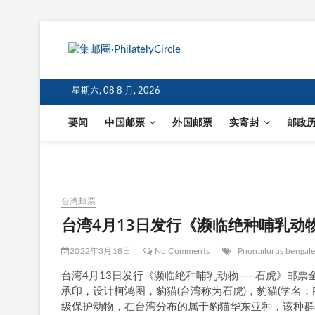
星期六, 08 8 月, 2026
要闻
中国邮票
外国邮票
实寄封
邮政
台湾邮票
台湾4月13日发行《濒临绝种哺乳动
2022年3月18日
No Comments
Prionailurus bengale
台湾4月13日发行《濒临绝种哺乳动物——石虎》邮票全
承印，设计柯鸿图，豹猫(台湾称为石虎)，豹猫(学名：Prion
级保护动物，在台湾分布的属于豹猫华东亚种，该种群在华