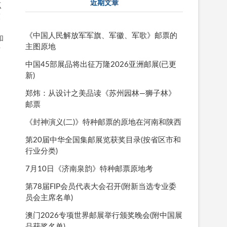
近期文章
点
灰
到
《中国人民解放军军旗、军徽、军歌》邮票的
和
主图原地
树
中国45部展品将出征万隆2026亚洲邮展(已更
新)
郑炜：从设计之美品读《苏州园林—狮子林》
邮票
《封神演义(二)》特种邮票的原地在河南和陕西
第20届中华全国集邮展览获奖目录(按省区市和
行业分类)
7月10日《济南泉韵》特种邮票原地考
第78届FIP会员代表大会召开(附新当选专业委
员会主席名单)
澳门2026专项世界邮展举行颁奖晚会(附中国展
品获奖名单)