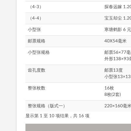
（4-3）
探春远嫁 1.2
（4-4）
宝玉却尘 1.2
小型张
寒塘鹤影 6 
邮票规格
40X54毫米
小型张规格
邮票56×77
外形138×9
齿孔度数
邮票13度
小型张13×13
整张枚数
16枚
8枚(2套)
整张规格（版式一）
220×160毫
显示第 1 至 10 项结果，共 16 项