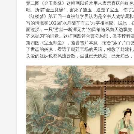
第二图《金玉良缘》这幅画以通常用来表示喜庆的红色
吧。所谓“金玉良缘”，害死了黛玉，逼走了宝玉，伤了
《红楼梦》第五回一直被红学界认为是全书人物结局和
写的情境和102回“水舟陆车而去”六字相照应。据此
面泣涕，一只“游丝一断浑无力”的风筝随风向天边飘去
齐来抛闪”的词意。这样画既符合曹公构思，又不悖程高
第四图《宝玉却尘》，遵曹雪芹本意，绾合“落了片白茫
了世态的炎凉，看透了朝廷官场的黑暗，领教了封建礼
关爱的姐妹也都风流云散，尘世已无所恋，已无知己，