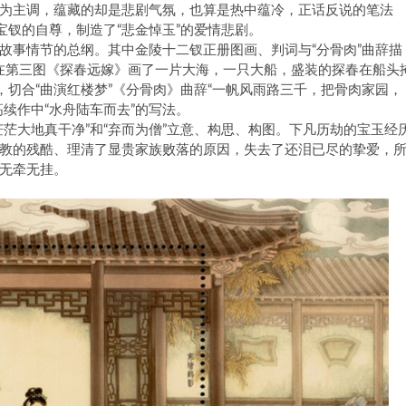
为主调，蕴藏的却是悲剧气氛，也算是热中蕴冷，正话反说的笔法
宝钗的自尊，制造了“悲金悼玉”的爱情悲剧。
故事情节的总纲。其中金陵十二钗正册图画、判词与“分骨肉”曲辞描
，在第三图《探春远嫁》画了一片大海，一只大船，盛装的探春在船头
，切合“曲演红楼梦”《分骨肉》曲辞“一帆风雨路三千，把骨肉家园，
续作中“水舟陆车而去”的写法。
茫大地真干净”和“弃而为僧”立意、构思、构图。下凡历劫的宝玉经
教的残酷、理清了显贵家族败落的原因，失去了还泪已尽的挚爱，
无牵无挂。