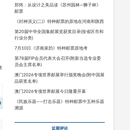
郑炜：从设计之美品读《苏州园林—狮子林》
邮票
《封神演义(二)》特种邮票的原地在河南和陕西
第20届中华全国集邮展览获奖目录(按省区市和
行业分类)
7月10日《济南泉韵》特种邮票原地考
焚
第78届FIP会员代表大会召开(附新当选专业委
员会主席名单)
博
澳门2026专项世界邮展举行颁奖晚会(附中国展
品获奖名单)
澳门2026专项世界邮展今日隆重开幕
《民族乐器——打击乐器》特种邮票中五种乐器
溯源
近期评论