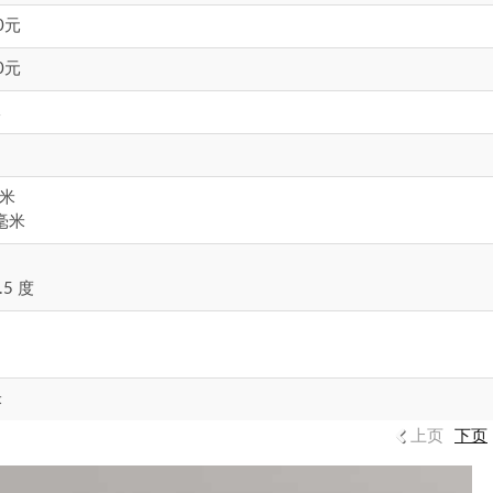
0元
0元
元
毫米
3毫米
.5 度
米
上页
下页