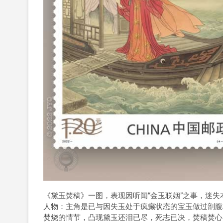
《黛玉焚稿》一图，表现因听闻“金玉联姻”之事，迷
人物：主角是已与因失玉处于疯癫状态的宝玉做过剖腹
焚烧的情节，凸现黛玉还泪已尽，死志已决，焚稿焚心