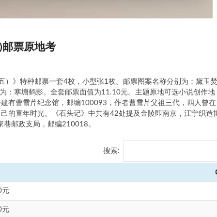
)邮票原地考
梦（五）》特种邮票一套4枚，小型张1枚。邮票图案名称分别为：黛玉
：寒塘鹤影。全套邮票面值为11.10元。主题原地可选小说创作地
建有曹雪芹纪念馆，邮编100093，作者曹雪芹父祖三代，四人曾在
自己的童年时光。《石头记》中共有42处提及金陵即南京，江宁织造
巷邮政支局，邮编210018。
搜索:
0元
0元