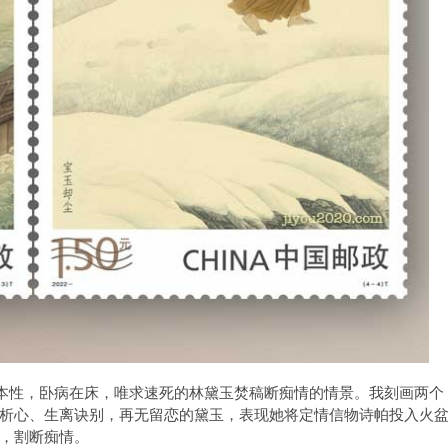
失本性，卧病在床，唯求速死的林黛玉焚稿断痴情的情景。我刻画两个
析心、生离诀别，再无留恋的黛玉，表现她将定情信物诗帕投入火
，割断痴情。