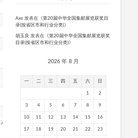
Axe
发表在《
第20届中华全国集邮展览获奖目
录(按省区市和行业分类)
》
胡玉良
发表在《
第20届中华全国集邮展览获奖
目录(按省区市和行业分类)
》
2026 年 8 月
一
二
三
四
五
六
日
1
2
3
4
5
6
7
8
9
10
11
12
13
14
15
16
17
18
19
20
21
22
23