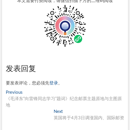
本文需要付费阅读，请微信扫描下方的二维码阅读
发表回复
要发表评论，您必须先
登录
。
文
Previous
Previous
post:
《毛泽东“向雷锋同志学习”题词》纪念邮票主题原地与主图原
章
地
导
Next
Next
post:
英国将于4月3日调涨国内、国际邮资
航