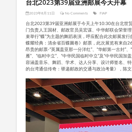
台北2023第39届亚洲邮展今天开幕
2023年8月11日
No Comments
FIAP
台北2023第39届亚洲邮展于今天上午10:30在台
门负责人王国材、邮政官员吴宏谋、中华邮联会荣誉理
束举行“蝶”为主题的舞蹈表演，呼应配合此次邮展发行的
蝶耀经典：清余省百蝶圖卷》邮票，此次展览有来自2
昂贵的邮票-“英属盖亚那一分洋红”、“华邮第一古封”
雁”、“临时中立”、“中华民国临时中立”及“中华民国加
容涵盖音乐、舞蹈、学术、达人分享、设计师签名、特
的台湾通信传奇：驿递邮政的交通与政治考量》，陈文