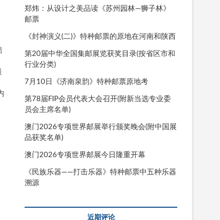
郑炜：从设计之美品读《苏州园林—狮子林》
邮票
《封神演义(二)》特种邮票的原地在河南和陕西
结
第20届中华全国集邮展览获奖目录(按省区市和
行业分类)
最
7月10日《济南泉韵》特种邮票原地考
内
第78届FIP会员代表大会召开(附新当选专业委
员会主席名单)
澳门2026专项世界邮展举行颁奖晚会(附中国展
品获奖名单)
澳门2026专项世界邮展今日隆重开幕
《民族乐器——打击乐器》特种邮票中五种乐器
溯源
近期评论