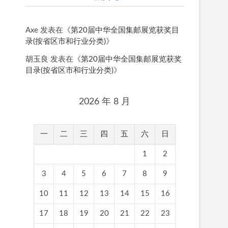
Axe
发表在《
第20届中华全国集邮展览获奖目
录(按省区市和行业分类)
》
胡玉良
发表在《
第20届中华全国集邮展览获奖
目录(按省区市和行业分类)
》
2026 年 8 月
一
二
三
四
五
六
日
1
2
3
4
5
6
7
8
9
10
11
12
13
14
15
16
17
18
19
20
21
22
23