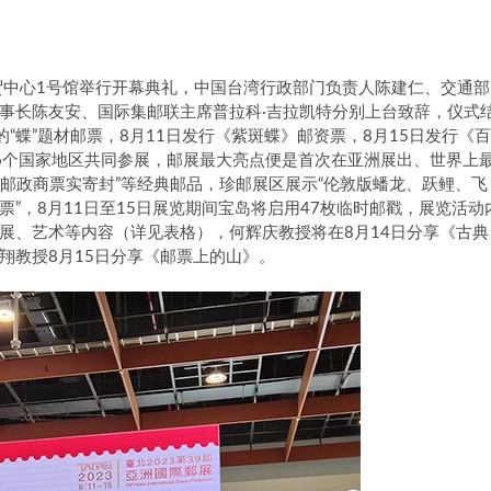
北世贸中心1号馆举行开幕典礼，中国台湾行政部门负责人陈建仁、交通部
事长陈友安、国际集邮联主席普拉科·吉拉凯特分别上台致辞，仪式
“蝶”题材邮票，8月11日发行《紫斑蝶》邮资票，8月15日发行《百
6个国家地区共同参展，邮展最大亮点便是首次在亚洲展出、世界上
、“邮政商票实寄封”等经典邮品，珍邮展区展示“伦敦版蟠龙、跃鲤、飞
盖票”，8月11日至15日展览期间宝岛将启用47枚临时邮戳，展览活动
展、艺术等内容（详见表格），何辉庆教授将在8月14日分享《古典
翔教授8月15日分享《邮票上的山》。