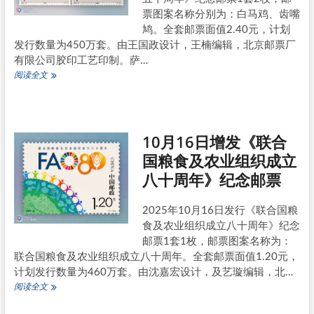
和
张
票图案名称分别为：白马鸡、齿嘴
国
鸠。全套邮票面值2.40元，计划
第
十
发行数量为450万套。由王国政设计，王楠编辑，北京邮票厂
五
有限公司胶印工艺印制。萨…
届
11
阅读全文
运
月
动
6
会》
日
纪
发
念
10月16日增发《联合
行
邮
《中
国粮食及农业组织成立
票
萨
八十周年》纪念邮票
建
交
五
2025年10月16日发行《联合国粮
十
食及农业组织成立八十周年》纪念
周
年》
邮票1套1枚，邮票图案名称为：
纪
联合国粮食及农业组织成立八十周年。全套邮票面值1.20元，
念
计划发行数量为460万套。由沈嘉宏设计，及艺璇编辑，北…
邮
10
阅读全文
票
月
16