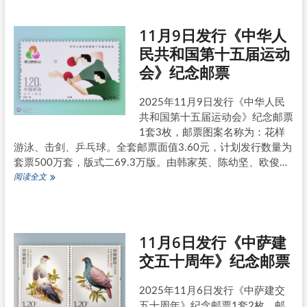
日
发
11月9日发行《中华人
行
《中
民共和国第十五届运动
华
会》纪念邮票
全
国
集
2025年11月9日发行《中华人民
邮
共和国第十五届运动会》纪念邮票
联
合
1套3枚，邮票图案名称为：花样
会
游泳、击剑、乒乓球。全套邮票面值3.60元，计划发行数量为
第
套票500万套，版式二69.3万版。由韩家英、陈幼坚、欧俊…
九
11
阅读全文
次
月
代
9
表
日
大
发
会》
11月6日发行《中萨建
行
纪
《中
念
交五十周年》纪念邮票
华
邮
人
票
民
小
2025年11月6日发行《中萨建交
共
型
五十周年》纪念邮票1套2枚，邮