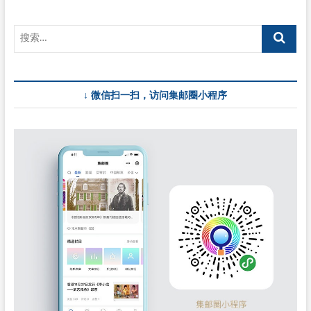
页
学
建
校
一
百
二
十
↓ 微信扫一扫，访问集邮圈小程序
周
年》
纪
念
邮
票