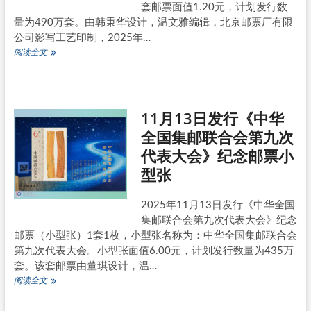
套邮票面值1.20元，计划发行数
在
上
量为490万套。由韩秉华设计，温文雅编辑，北京邮票厂有限
海
公司影写工艺印制，2025年…
青
12
阅读全文
浦
月
白
18
鹤
日
镇
发
11月13日发行《中华
行
《海
全国集邮联合会第九次
南
代表大会》纪念邮票小
自
由
型张
贸
易
港》
2025年11月13日发行《中华全国
特
集邮联合会第九次代表大会》纪念
种
邮票（小型张）1套1枚，小型张名称为：中华全国集邮联合会
邮
第九次代表大会。小型张面值6.00元，计划发行数量为435万
票
套。该套邮票由董琪设计，温…
11
阅读全文
月
13