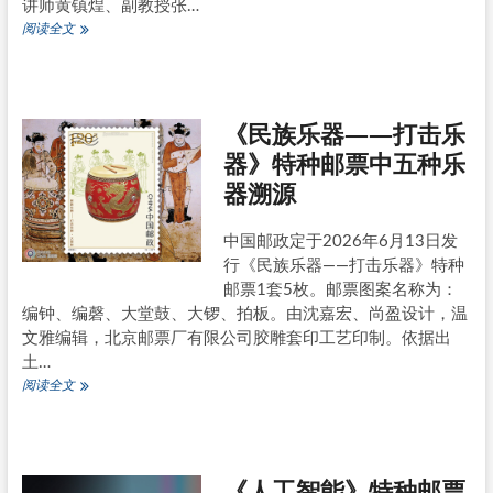
讲师黄镇煌、副教授张…
陕
7
阅读全文
西
月
10
日
《济
《民族乐器——打击乐
南
泉
器》特种邮票中五种乐
韵》
器溯源
特
种
邮
中国邮政定于2026年6月13日发
票
行《民族乐器——打击乐器》特种
原
地
邮票1套5枚。邮票图案名称为：
考
编钟、编磬、大堂鼓、大锣、拍板。由沈嘉宏、尚盈设计，温
文雅编辑，北京邮票厂有限公司胶雕套印工艺印制。依据出
土…
《民
阅读全文
族
乐
器
——
《人工智能》特种邮票
打