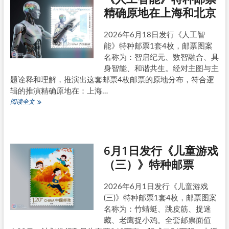
击
精确原地在上海和北京
乐
器》
特
2026年6月18日发行《人工智
种
能》特种邮票1套4枚，邮票图案
邮
名称为：智启纪元、数智融合、具
票
身智能、和谐共生。经对主图与主
中
五
题诠释和理解，推演出这套邮票4枚邮票的原地分布，符合逻
种
辑的推演精确原地在：上海…
乐
《人
阅读全文
器
工
溯
智
源
能》
特
6月1日发行《儿童游戏
种
邮
（三）》特种邮票
票
精
确
2026年6月1日发行《儿童游戏
原
(三)》特种邮票1套4枚，邮票图案
地
名称为：竹蜻蜓、跳皮筋、捉迷
在
藏、老鹰捉小鸡。全套邮票面值
上