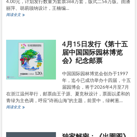
海
4.00元，计划发行数量为套票368万套，版式二56万版。由潘
和
丽萍、胡易颀纳设计，王楠编…
北
6
阅读全文
京
月
1
日
发
4月15日发行《第十五
行
《儿
届中国国际园林博览
童
会》纪念邮票
游
戏
（三）》
中国国际园林博览会创办于1997
特
年，迄今已成功举办十四届，十五
种
邮
届园博会，将于2026年4月至7月
票
在浙江温州举行，邮票由王子源、夏竞秋设计，票面以柔和的
青绿为主色调，呼应“诗画山海”的主题，前景中，绿树葱…
4
阅读全文
月
15
日
发
独家解密：《出圉图》
行