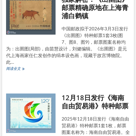
《第
邮票精确原地在上海青
十
浦白鹤镇
五
届
中
中国邮政拟于2026年3月3日发行
国
《出圉图》特种邮票1套3枚(图
国
际
7、图8、图9)，邮票图案名称均
园
为：出圉图(局部)，由苗慧设计，刘健编辑。《出圉图》是元
林
代上海画家任仁发创作的绢本设色画，现藏于故宫博物院。
博
此…
览
会》
独
阅读全文
纪
家
念
解
邮
密：
票
《出
12月18日发行《海南
圉
图》
自由贸易港》特种邮票
邮
票
精
2025年12月18日发行《海南自由
确
贸易港》特种邮票1套1枚，邮票
原
图案名称为：海南自由贸易港。全
地