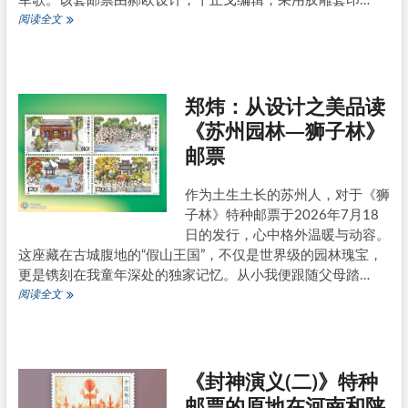
军歌。该套邮票由郝欧设计，干止戈编辑，采用胶雕套印…
《中
阅读全文
国
人
民
解
郑炜：从设计之美品读
放
军
《苏州园林—狮子林》
军
邮票
旗、
军
徽、
作为土生土长的苏州人，对于《狮
军
子林》特种邮票于2026年7月18
歌》
邮
日的发行，心中格外温暖与动容。
票
这座藏在古城腹地的“假山王国”，不仅是世界级的园林瑰宝，
的
更是镌刻在我童年深处的独家记忆。从小我便跟随父母踏…
主
郑
阅读全文
图
炜：
原
从
地
设
计
《封神演义(二)》特种
之
美
邮票的原地在河南和陕
品