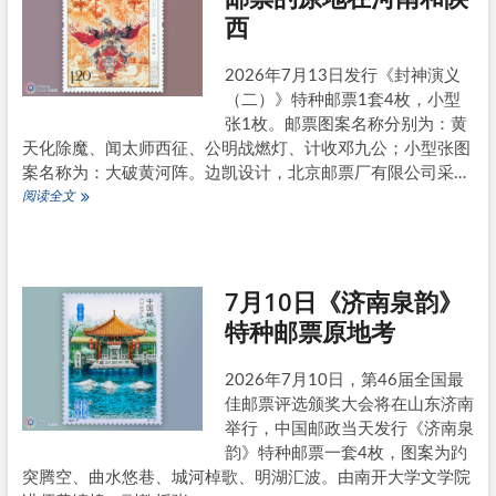
西
读
《苏
州
2026年7月13日发行《封神演义
园
（二）》特种邮票1套4枚，小型
林
—
张1枚。邮票图案名称分别为：黄
狮
天化除魔、闻太师西征、公明战燃灯、计收邓九公；小型张图
子
案名称为：大破黄河阵。边凯设计，北京邮票厂有限公司采…
林》
《封
阅读全文
邮
神
票
演
义
(二)》
7月10日《济南泉韵》
特
种
特种邮票原地考
邮
票
的
2026年7月10日，第46届全国最
原
佳邮票评选颁奖大会将在山东济南
地
举行，中国邮政当天发行《济南泉
在
韵》特种邮票一套4枚，图案为趵
河
南
突腾空、曲水悠巷、城河棹歌、明湖汇波。由南开大学文学院
和