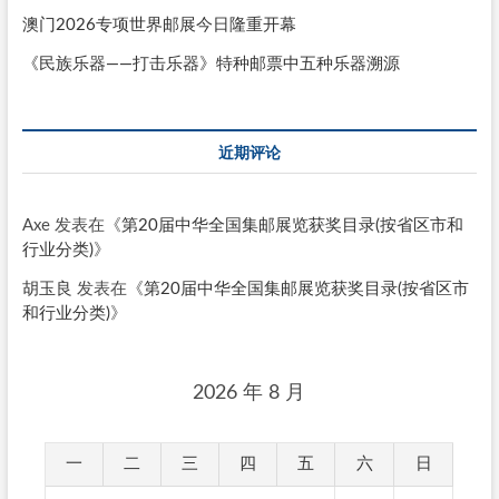
澳门2026专项世界邮展今日隆重开幕
《民族乐器——打击乐器》特种邮票中五种乐器溯源
近期评论
Axe
发表在《
第20届中华全国集邮展览获奖目录(按省区市和
行业分类)
》
胡玉良
发表在《
第20届中华全国集邮展览获奖目录(按省区市
和行业分类)
》
2026 年 8 月
一
二
三
四
五
六
日