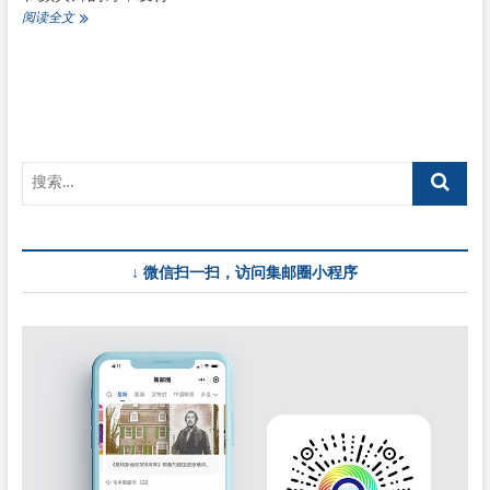
台
阅读全文
湾
11
月
5
日
发
行
《古
典
诗
词》
邮
↓ 微信扫一扫，访问集邮圈小程序
票