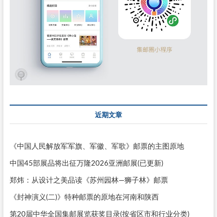
近期文章
《中国人民解放军军旗、军徽、军歌》邮票的主图原地
中国45部展品将出征万隆2026亚洲邮展(已更新)
郑炜：从设计之美品读《苏州园林—狮子林》邮票
《封神演义(二)》特种邮票的原地在河南和陕西
第20届中华全国集邮展览获奖目录(按省区市和行业分类)